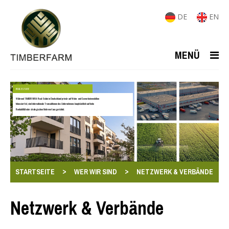
DE
EN
MENÜ
REAL ESTATE
Während TIMBERFARM-Real-Estate in Deutschland primär auf Wohn- und Gewerbeimmobilien
fokussiert ist, sind internationale Transaktionen des Unternehmens hauptsächlich auf hohe
Rentabilität oder strategischen Mehrwert ausgerichtet.
>
>
STARTSEITE
WER WIR SIND
NETZWERK & VERBÄNDE
Netzwerk & Verbände