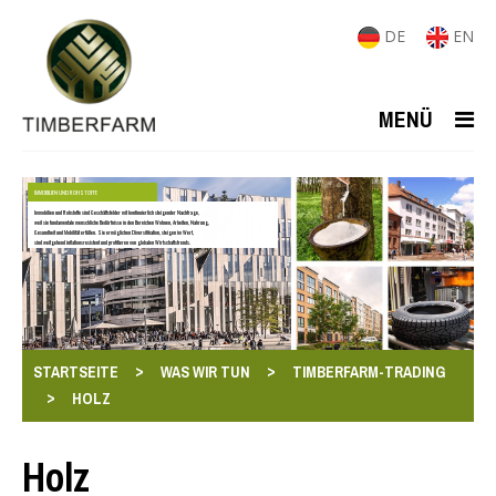
DE
EN
MENÜ
IMMOBILIEN UND ROHSTOFFE
Immobilien und Rohstoffe sind Geschäftsfelder mit kontinuierlich steigender Nachfrage,
weil sie fundamentale menschliche Bedürfnisse in den Bereichen Wohnen, Arbeiten, Nahrung,
Gesundheit und Mobilität erfüllen. Sie ermöglichen Diversifikation, steigen im Wert,
sind weitgehend inflationsresistent und profitieren von globalen Wirtschaftstrends.
>
>
STARTSEITE
WAS WIR TUN
TIMBERFARM-TRADING
>
HOLZ
Holz