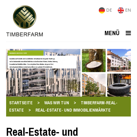
DE
EN
MENÜ
IMMOBILIEN UND ROHSTOFFE
Immobilien und Rohstoffe sind Geschäftsfelder mit kontinuierlich steigender Nachfrage,
weil sie fundamentale menschliche Bedürfnisse in den Bereichen Wohnen, Arbeiten, Nahrung,
Gesundheit und Mobilität erfüllen. Sie ermöglichen Diversifikation, steigen im Wert,
sind weitgehend inflationsresistent und profitieren von globalen Wirtschaftstrends.
>
>
STARTSEITE
WAS WIR TUN
TIMBERFARM-REAL-
>
ESTATE
REAL-ESTATE- UND IMMOBILIENMÄRKTE
Real-Estate- und