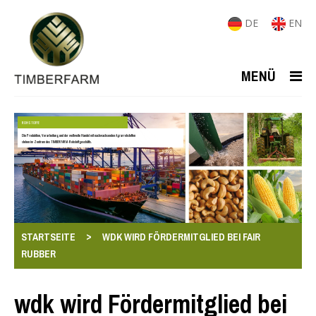
DE
EN
MENÜ
ROHSTOFFE
Die Produktion, Verarbeitung und der weltweite Handel mit nachwachsenden Agrarrohstoffen
stehen im Zentrum des TIMBERFARM-Rohstoffgeschäfts.
>
STARTSEITE
WDK WIRD FÖRDERMITGLIED BEI FAIR
RUBBER
wdk wird Fördermitglied bei