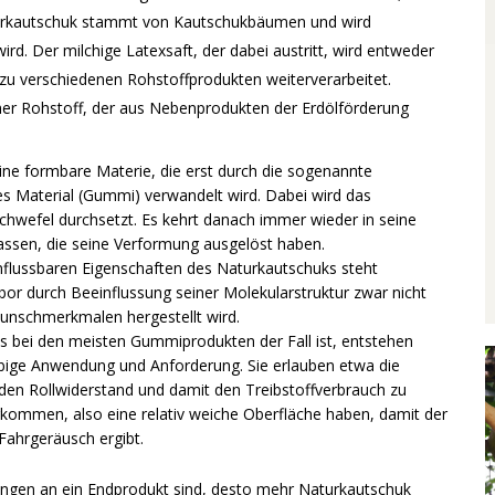
aturkautschuk stammt von Kautschukbäumen und wird
d. Der milchige Latexsaft, der dabei austritt, wird entweder
zu verschiedenen Rohstoffprodukten weiterverarbeitet.
her Rohstoff, der aus Nebenprodukten der Erdölförderung
eine formbare Materie, die erst durch die sogenannte
hes Material (Gummi) verwandelt wird. Dabei wird das
chwefel durchsetzt. Es kehrt danach immer wieder in seine
assen, die seine Verformung ausgelöst haben.
flussbaren Eigenschaften des Naturkautschuks steht
or durch Beeinflussung seiner Molekularstruktur zwar nicht
Wunschmerkmalen hergestellt wird.
s bei den meisten Gummiprodukten der Fall ist, entstehen
iebige Anwendung und Anforderung. Sie erlauben etwa die
 den Rollwiderstand und damit den Treibstoffverbrauch zu
erkommen, also eine relativ weiche Oberfläche haben, damit der
Fahrgeräusch ergibt.
ungen an ein Endprodukt sind, desto mehr Naturkautschuk