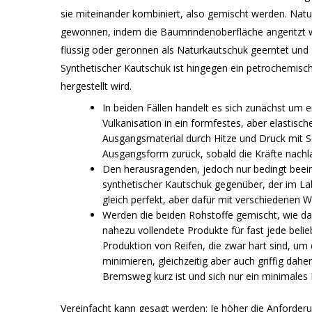
sie miteinander kombiniert, also gemischt werden. N
gewonnen, indem die Baumrindenoberfläche angeritzt wir
flüssig oder geronnen als Naturkautschuk geerntet und 
Synthetischer Kautschuk ist hingegen ein petrochemisc
hergestellt wird.
In beiden Fällen handelt es sich zunächst um 
Vulkanisation in ein formfestes, aber elastisc
Ausgangsmaterial durch Hitze und Druck mit S
Ausgangsform zurück, sobald die Kräfte nachl
Den herausragenden, jedoch nur bedingt beein
synthetischer Kautschuk gegenüber, der im Lab
gleich perfekt, aber dafür mit verschiedenen 
Werden die beiden Rohstoffe gemischt, wie da
nahezu vollendete Produkte für fast jede bel
Produktion von Reifen, die zwar hart sind, um
minimieren, gleichzeitig aber auch griffig dah
Bremsweg kurz ist und sich nur ein minimales 
Vereinfacht kann gesagt werden: Je höher die Anforder