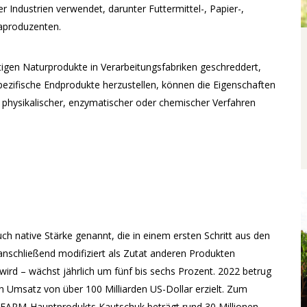
er Industrien verwendet, darunter Futtermittel-, Papier-,
kaproduzenten.
ltigen Naturprodukte in Verarbeitungsfabriken geschreddert,
ezifische Endprodukte herzustellen, können die Eigenschaften
physikalischer, enzymatischer oder chemischer Verfahren
uch native Stärke genannt, die in einem ersten Schritt aus den
schließend modifiziert als Zutat anderen Produkten
wird – wächst jährlich um fünf bis sechs Prozent. 2022 betrug
 Umsatz von über 100 Milliarden US-Dollar erzielt. Zum
RFARM-Hauptprodukts Kautschuk beträgt rund 30 Millionen