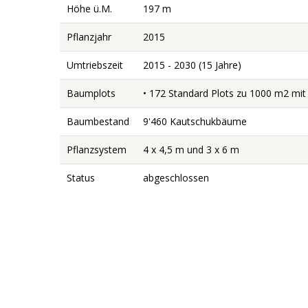
Höhe ü.M.
197 m
Pflanzjahr
2015
Umtriebszeit
2015 - 2030 (15 Jahre)
Baumplots
• 172 Standard Plots zu 1000 m2 mi
Baumbestand
9'460 Kautschukbäume
Pflanzsystem
4 x 4,5 m und 3 x 6 m
Status
abgeschlossen