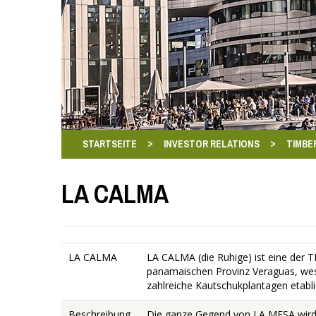
>
>
STARTSEITE
INVESTOR RELATIONS
TIMBE
LA CALMA
LA CALMA
LA CALMA (die Ruhige) ist eine der
panamaischen Provinz Veraguas, wes
zahlreiche Kautschukplantagen etablie
Beschreibung
Die ganze Gegend von LA MESA wird s