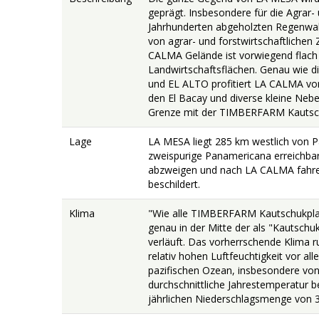
geprägt. Insbesondere für die Agrar- 
Jahrhunderten abgeholzten Regenwal
von agrar- und forstwirtschaftlichen 
CALMA Gelände ist vorwiegend flach 
Landwirtschaftsflächen. Genau wie d
und EL ALTO profitiert LA CALMA von
den El Bacay und diverse kleine Ne
Grenze mit der TIMBERFARM Kauts
Lage
LA MESA liegt 285 km westlich von P
zweispurige Panamericana erreichbar.
abzweigen und nach LA CALMA fahren
beschildert.
Klima
"Wie alle TIMBERFARM Kautschukpla
genau in der Mitte der als "Kautsch
verläuft. Das vorherrschende Klima r
relativ hohen Luftfeuchtigkeit vor a
pazifischen Ozean, insbesondere von
durchschnittliche Jahrestemperatur be
jährlichen Niederschlagsmenge von 