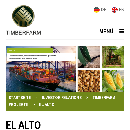
DE
EN
MENÜ
ROHSTOFFE
Die Produktion, Verarbeitung und der weltweite Handel mit nachwachsenden Agrarrohstoffen
stehen im Zentrum des TIMBERFARM-Rohstoffgeschäfts.
>
>
STARTSEITE
INVESTOR RELATIONS
TIMBERFARM
>
PROJEKTE
EL ALTO
EL ALTO