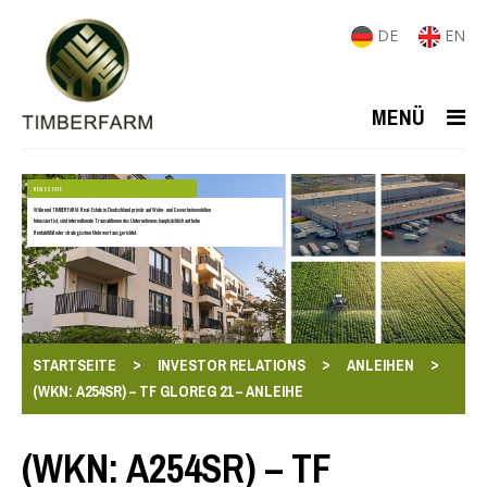
DE
EN
MENÜ
REAL ESTATE
Während TIMBERFARM-Real-Estate in Deutschland primär auf Wohn- und Gewerbeimmobilien
fokussiert ist, sind internationale Transaktionen des Unternehmens hauptsächlich auf hohe
Rentabilität oder strategischen Mehrwert ausgerichtet.
>
>
>
STARTSEITE
INVESTOR RELATIONS
ANLEIHEN
(WKN: A254SR) – TF GLOREG 21 – ANLEIHE
(WKN: A254SR) – TF