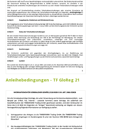
Anleihebedingungen - TF GloReg 21