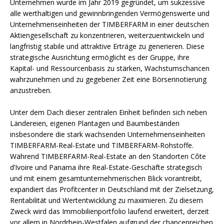
Unternehmen wurde im Jahr 2019 gegründet, um sukzessive
alle werthaltigen und gewinnbringenden Vermögenswerte und
Unternehmenseinheiten der TIMBERFARM in einer deutschen
Aktiengesellschaft zu konzentrieren, weiterzuentwickeln und
langfristig stabile und attraktive Erträge zu generieren. Diese
strategische Ausrichtung ermöglicht es der Gruppe, ihre
Kapital- und Ressourcenbasis zu stärken, Wachstumschancen
wahrzunehmen und zu gegebener Zeit eine Börsennotierung
anzustreben.
Unter dem Dach dieser zentralen Einheit befinden sich neben
Ländereien, eigenen Plantagen und Baumbeständen
insbesondere die stark wachsenden Unternehmenseinheiten
TIMBERFARM-Real-Estate und TIMBERFARM-Rohstoffe.
Während TIMBERFARM-Real-Estate an den Standorten Côte
d’Ivoire und Panama ihre Real-Estate-Geschäfte strategisch
und mit einem gesamtunternehmerischen Blick vorantreibt,
expandiert das Profitcenter in Deutschland mit der Zielsetzung,
Rentabilität und Wertentwicklung zu maximieren. Zu diesem
Zweck wird das Immobilienportfolio laufend erweitert, derzeit
vor allem in Nordrhein-Westfalen aufgrund der chancenreichen