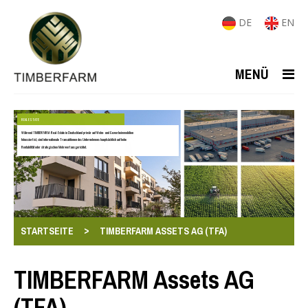
DE
EN
MENÜ
REAL ESTATE
Während TIMBERFARM-Real-Estate in Deutschland primär auf Wohn- und Gewerbeimmobilien
fokussiert ist, sind internationale Transaktionen des Unternehmens hauptsächlich auf hohe
Rentabilität oder strategischen Mehrwert ausgerichtet.
>
STARTSEITE
TIMBERFARM ASSETS AG (TFA)
TIMBERFARM Assets AG
(TFA)