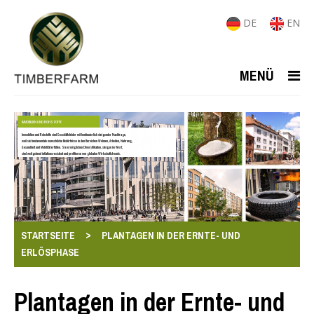
DE
EN
MENÜ
IMMOBILIEN UND ROHSTOFFE
Immobilien und Rohstoffe sind Geschäftsfelder mit kontinuierlich steigender Nachfrage,
weil sie fundamentale menschliche Bedürfnisse in den Bereichen Wohnen, Arbeiten, Nahrung,
Gesundheit und Mobilität erfüllen. Sie ermöglichen Diversifikation, steigen im Wert,
sind weitgehend inflationsresistent und profitieren von globalen Wirtschaftstrends.
>
STARTSEITE
PLANTAGEN IN DER ERNTE- UND
ERLÖSPHASE
Plantagen in der Ernte- und