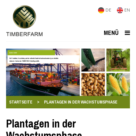
DE
EN
MENÜ
ROHSTOFFE
Die Produktion, Verarbeitung und der weltweite Handel mit nachwachsenden Agrarrohstoffen
stehen im Zentrum des TIMBERFARM-Rohstoffgeschäfts.
>
STARTSEITE
PLANTAGEN IN DER WACHSTUMSPHASE
Plantagen in der
Wachstumsphase