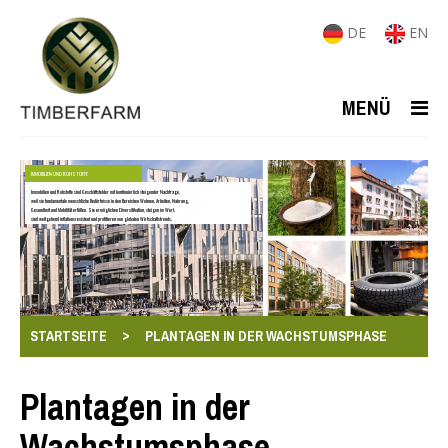
DE
EN
MENÜ
IMMOBILIEN UND ROHSTOFFE
Immobilien und Rohstoffe sind Geschäftsfelder mit kontinuierlich steigender Nachfrage,
weil sie fundamentale menschliche Bedürfnisse in den Bereichen Wohnen, Arbeiten, Nahrung,
Gesundheit und Mobilität erfüllen. Sie ermöglichen Diversifikation, steigen im Wert,
sind weitgehend inflationsresistent und profitieren von globalen Wirtschaftstrends.
>
STARTSEITE
PLANTAGEN IN DER WACHSTUMSPHASE
Plantagen in der
Wachstumsphase