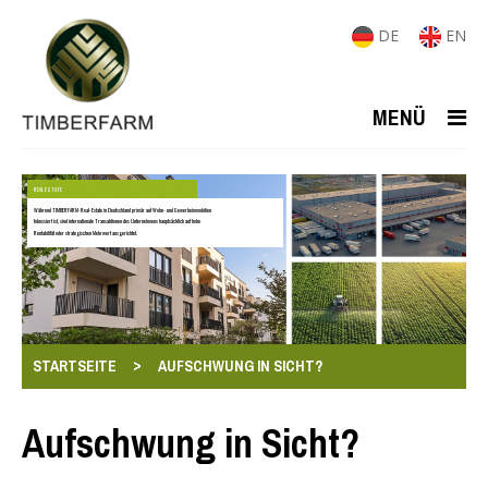
DE
EN
MENÜ
REAL ESTATE
Während TIMBERFARM-Real-Estate in Deutschland primär auf Wohn- und Gewerbeimmobilien
fokussiert ist, sind internationale Transaktionen des Unternehmens hauptsächlich auf hohe
Rentabilität oder strategischen Mehrwert ausgerichtet.
>
STARTSEITE
AUFSCHWUNG IN SICHT?
Aufschwung in Sicht?