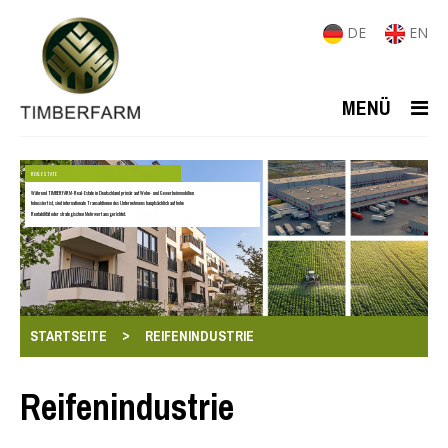
DE
EN
MENÜ
REAL ESTATE
Während TIMBERFARM-Real-Estate in Deutschland primär auf Wohn- und Gewerbeimmobilien
fokussiert ist, sind internationale Transaktionen des Unternehmens hauptsächlich auf hohe
Rentabilität oder strategischen Mehrwert ausgerichtet.
>
STARTSEITE
REIFENINDUSTRIE
Reifenindustrie