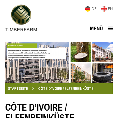
DE
EN
MENÜ
IMMOBILIEN UND ROHSTOFFE
Immobilien und Rohstoffe sind Geschäftsfelder mit kontinuierlich steigender Nachfrage,
weil sie fundamentale menschliche Bedürfnisse in den Bereichen Wohnen, Arbeiten, Nahrung,
Gesundheit und Mobilität erfüllen. Sie ermöglichen Diversifikation, steigen im Wert,
sind weitgehend inflationsresistent und profitieren von globalen Wirtschaftstrends.
>
STARTSEITE
CÔTE D’IVOIRE / ELFENBEINKÜSTE
CÔTE D’IVOIRE /
ELFENBEINKÜSTE