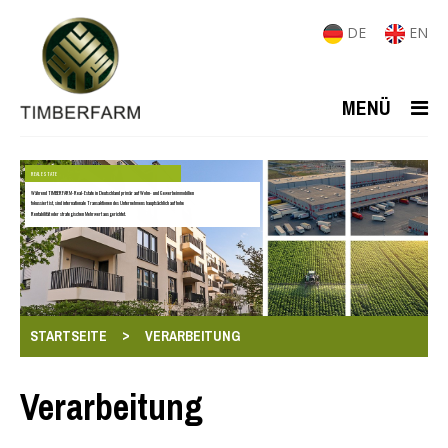
DE
EN
MENÜ
REAL ESTATE
Während TIMBERFARM-Real-Estate in Deutschland primär auf Wohn- und Gewerbeimmobilien
fokussiert ist, sind internationale Transaktionen des Unternehmens hauptsächlich auf hohe
Rentabilität oder strategischen Mehrwert ausgerichtet.
>
STARTSEITE
VERARBEITUNG
Verarbeitung