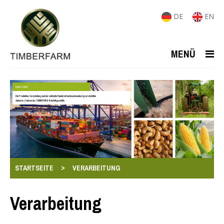
DE
EN
MENÜ
ROHSTOFFE
Die Produktion, Verarbeitung und der weltweite Handel mit nachwachsenden Agrarrohstoffen
stehen im Zentrum des TIMBERFARM-Rohstoffgeschäfts.
>
STARTSEITE
VERARBEITUNG
Verarbeitung