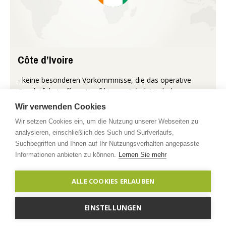
Côte d’Ivoire
- keine besonderen Vorkommnisse, die das operative
Geschäft betreffen - Konfliktzone Sahel: Nach dem
Militärputsch im Niger im August hat sich die Situation
Wir verwenden Cookies
zwar etwas beruhigt,...
Wir setzen Cookies ein, um die Nutzung unserer Webseiten zu
analysieren, einschließlich des Such und Surfverlaufs,
Mehr...
Suchbegriffen und Ihnen auf Ihr Nutzungsverhalten angepasste
Informationen anbieten zu können.
Lernen Sie mehr
Copyright © 2026 timberfarm.de
Impressum
|
ALLE COOKIES ERLAUBEN
Datenschutzerklärung
|
Kontakt
EINSTELLUNGEN