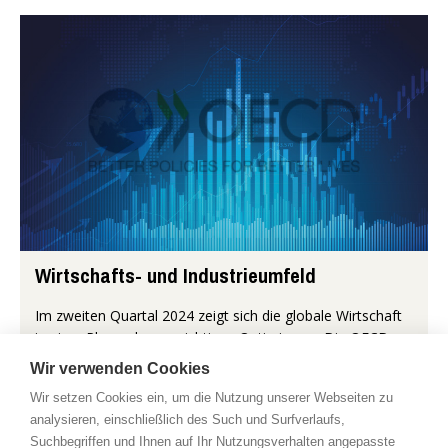
Wirtschafts- und Industrieumfeld
Im zweiten Quartal 2024 zeigt sich die globale Wirtschaft
in einer Phase des vorsichtigen Optimismus. Die OECD
prognostiziert für 2024 ein globales BIP-Wachstum von
Wir verwenden Cookies
3,1 Prozent, was...
Wir setzen Cookies ein, um die Nutzung unserer Webseiten zu
analysieren, einschließlich des Such und Surfverlaufs,
Mehr...
Suchbegriffen und Ihnen auf Ihr Nutzungsverhalten angepasste