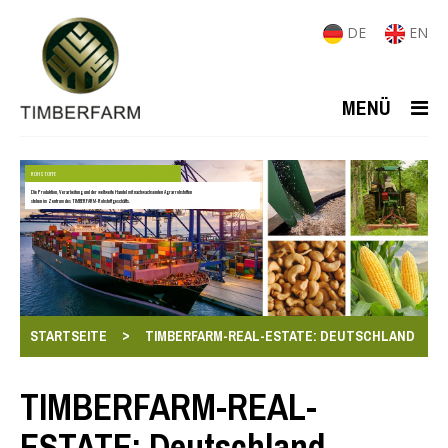
DE
EN
MENÜ
ROHSTOFFE
Die Produktion, Verarbeitung und der weltweite Handel mit nachwachsenden Agrarrohstoffen
stehen im Zentrum des TIMBERFARM-Rohstoffgeschäfts.
>
STARTSEITE
TIMBERFARM-REAL-ESTATE: DEUTSCHLAND
TIMBERFARM-REAL-
ESTATE: Deutschland