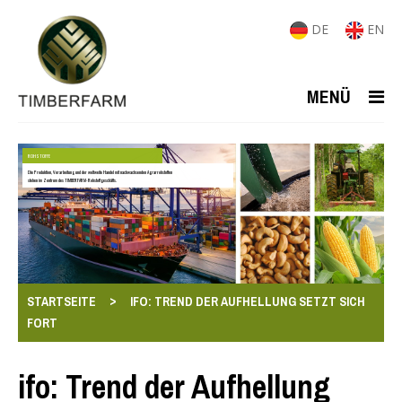
DE
EN
MENÜ
ROHSTOFFE
Die Produktion, Verarbeitung und der weltweite Handel mit nachwachsenden Agrarrohstoffen
stehen im Zentrum des TIMBERFARM-Rohstoffgeschäfts.
>
STARTSEITE
IFO: TREND DER AUFHELLUNG SETZT SICH
FORT
ifo: Trend der Aufhellung