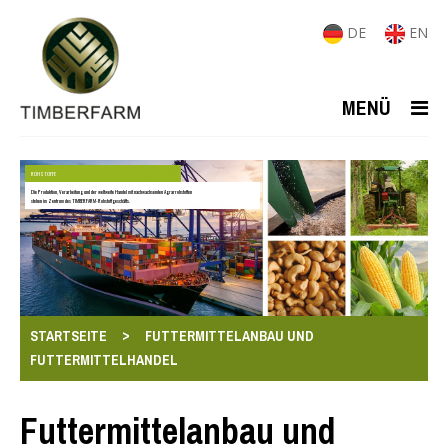
DE
EN
MENÜ
ROHSTOFFE
Die Produktion, Verarbeitung und der weltweite Handel mit nachwachsenden Agrarrohstoffen
stehen im Zentrum des TIMBERFARM-Rohstoffgeschäfts.
>
STARTSEITE
FUTTERMITTELANBAU UND
FUTTERMITTELHANDEL
Futtermittelanbau und