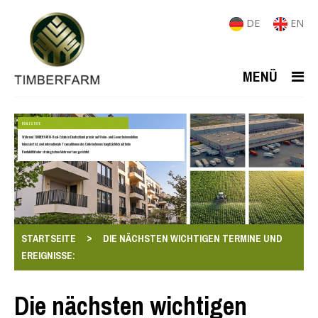
DE
EN
MENÜ
REAL ESTATE
Während TIMBERFARM-Real-Estate in Deutschland primär auf Wohn- und Gewerbeimmobilien
fokussiert ist, sind internationale Transaktionen des Unternehmens hauptsächlich auf hohe
Rentabilität oder strategischen Mehrwert ausgerichtet.
>
STARTSEITE
DIE NÄCHSTEN WICHTIGEN TERMINE UND
EREIGNISSE:
Die nächsten wichtigen